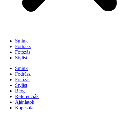
Smink
Fodrász
Fotózás
Stylist
Smink
Fodrász
Fotózás
Stylist
Blog
Referenciák
Ajánlatok
Kapcsolat